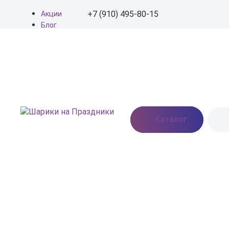
+7 (910) 495-80-15
Акции
Блог
О нас
+7 (910) 495-80-15
Доставка
Оплата
info@shariki-na-
Контакты
prazdniki.ru
Пн - Вс: 9:00 - 20:00
Москва, Востряковское
Каталог
шоссе, дом 7, стр. 3