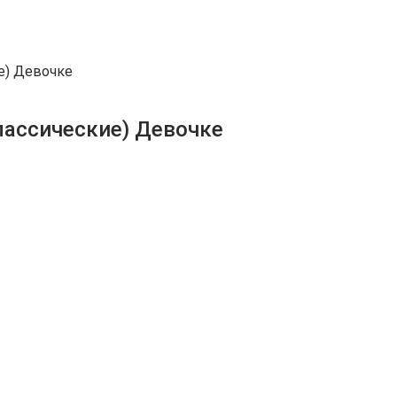
ские) Девочке
ые (классические) Девочке