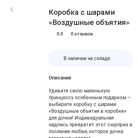
Блог
Заказы
Коробка с шарами
О нас
Доставка
«Воздушные объятия»
Избранное
Оплата
Контакты
0.0
0 отзывов
Корзина
В наличии на складе
Описание
Удивите свою маленькую
принцессу особенным подарком —
выберите коробку с шарами
«Воздушные объятия в коробке»
для дочки! Индивидуальная
надпись превратит этот сюрприз в
послание любви, которое дочка