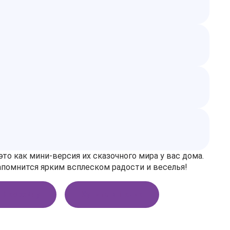
о как мини‑версия их сказочного мира у вас дома.
апомнится ярким всплеском радости и веселья!
В корзину
Купить в 1 клик