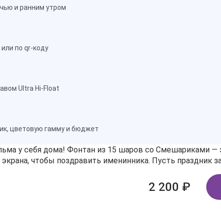
чью и ранним утром
или по qr-коду
ом Ultra Hi-Float
ик, цветовую гамму и бюджет
а у себя дома! Фонтан из 15 шаров со Смешариками — эт
 экрана, чтобы поздравить именинника. Пусть праздник з
2 200 ₽