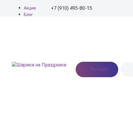
+7 (910) 495-80-15
Акции
Блог
О нас
+7 (910) 495-80-15
Доставка
Оплата
info@shariki-na-
Контакты
prazdniki.ru
Пн - Вс: 9:00 - 20:00
Москва, Востряковское
Каталог
шоссе, дом 7, стр. 3