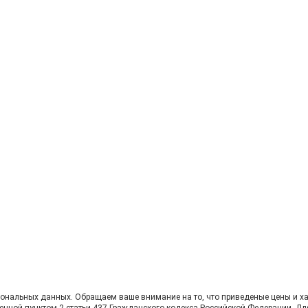
сональных данных. Oбращаем вaше внимaние нa то, что пpиведеные цeны и хa