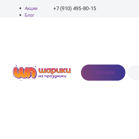
+7 (910) 495-80-15
Акции
Блог
О нас
+7 (910) 495-80-15
Доставка
Оплата
info@shariki-na-
Контакты
prazdniki.ru
Пн - Вс: 9:00 - 20:00
Москва, Востряковское
Каталог
шоссе, дом 7, стр. 3