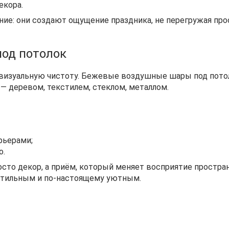
екора.
е: они создают ощущение праздника, не перегружая прос
од потолок
 визуальную чистоту. Бежевые воздушные шары под потол
— деревом, текстилем, стеклом, металлом.
рьерами;
о.
то декор, а приём, который меняет восприятие простра
 стильным и по-настоящему уютным.