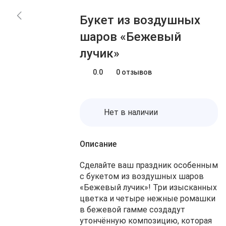
Блог
Заказы
Букет из воздушных
О нас
Доставка
шаров «Бежевый
Избранное
Оплата
лучик»
Контакты
Корзина
0.0
0 отзывов
Нет в наличии
Описание
Сделайте ваш праздник особенным
с букетом из воздушных шаров
«Бежевый лучик»! Три изысканных
цветка и четыре нежные ромашки
в бежевой гамме создадут
утончённую композицию, которая