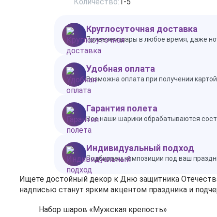
Количество:
1-5
Круглосуточная доставка
Привезем шары в любое время, даже но
Удобная оплата
Возможна оплата при получении картой 
Гарантия полета
Все наши шарики обрабатываются состав
Индивидуальный подход
Подбираем композиции под ваш праздн
Ищете достойный декор к Дню защитника Отечества
надписью станут ярким акцентом праздника и подче
Набор шаров «Мужская крепость»