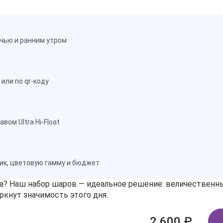
чью и ранним утром
или по qr-коду
ом Ultra Hi-Float
ик, цветовую гамму и бюджет
? Наш набор шаров — идеальное решение: величественны
ркнут значимость этого дня.
2 600 ₽