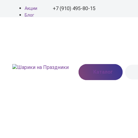
+7 (910) 495-80-15
Акции
Блог
О нас
+7 (910) 495-80-15
Доставка
Оплата
info@shariki-na-
Контакты
prazdniki.ru
Пн - Вс: 9:00 - 20:00
Москва, Востряковское
Каталог
шоссе, дом 7, стр. 3