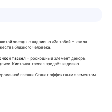
лотой звезды с надписью «За тобой — как за
жества близкого человека.
очкой тассел
— роскошный элемент декора,
дписи. Кисточка‑тассел придаёт изделию
зированной плёнки. Станет эффектным элементом