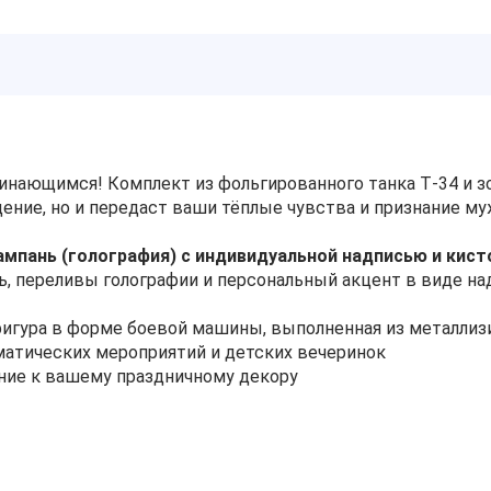
нающимся! Комплект из фольгированного танка Т‑34 и зо
ение, но и передаст ваши тёплые чувства и признание му
мпань (голография) с индивидуальной надписью и кист
, переливы голографии и персональный акцент в виде на
игура в форме боевой машины, выполненная из металли
матических мероприятий и детских вечеринок
ние к вашему праздничному декору