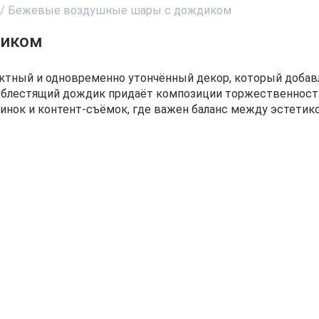
/
Бежевые воздушные шары с дождиком
диком
ный и одновременно утончённый декор, который добавля
блестящий дождик придаёт композиции торжественность 
ринок и контент-съёмок, где важен баланс между эстети