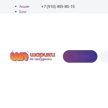
+7 (910) 495-80-15
Акции
Блог
О нас
+7 (910) 495-80-15
Доставка
Оплата
info@shariki-na-
Контакты
prazdniki.ru
Пн - Вс: 9:00 - 20:00
Москва, Востряковское
Каталог
шоссе, дом 7, стр. 3