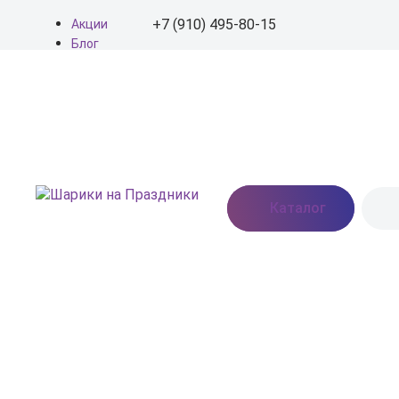
+7 (910) 495-80-15
Акции
Блог
О нас
+7 (910) 495-80-15
Доставка
Оплата
info@shariki-na-
Контакты
prazdniki.ru
Пн - Вс: 9:00 - 20:00
Москва, Востряковское
Каталог
шоссе, дом 7, стр. 3