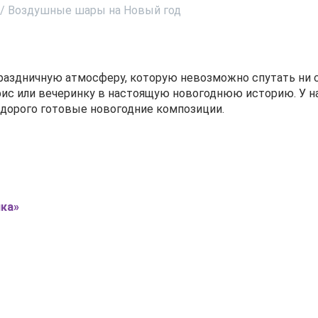
/
Воздушные шары на Новый год
здничную атмосферу, которую невозможно спутать ни с ч
ис или вечеринку в настоящую новогоднюю историю. У н
едорого готовые новогодние композиции.
ка»