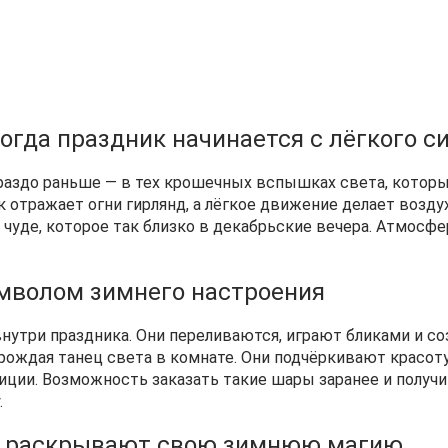
гда праздник начинается с лёгкого с
гораздо раньше — в тех крошечных вспышках света, кото
к отражает огни гирлянд, а лёгкое движение делает возд
 чуде, которое так близко в декабрьские вечера. Атмосф
мволом зимнего настроения
нутри праздника. Они переливаются, играют бликами и с
 рождая танец света в комнате. Они подчёркивают красот
иции. Возможность заказать такие шары заранее и получ
.
д раскрывают свою зимнюю магию