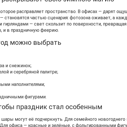
которое расправляет пространство. В офисах — дарят ощу
 — становятся частью сценария: фотозона оживает, а каж
 гирляндами — свет скользит по поверхности, превраща
, и в праздничную феерию.
год можно выбрать
за и снежинок;
лой и серебряной палитре;
ными наполнителями;
здничными фигурами.
чтобы праздник стал особенным
ары могут её подчеркнуть. Для семейного новогоднего 
. Для офиса — красные и зелёные, с фольгированными фи