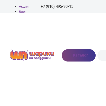
+7 (910) 495-80-15
Акции
Блог
О нас
+7 (910) 495-80-15
Доставка
Оплата
info@shariki-na-
Контакты
prazdniki.ru
Пн - Вс: 9:00 - 20:00
Москва, Востряковское
Каталог
шоссе, дом 7, стр. 3