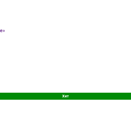
е»
Хит