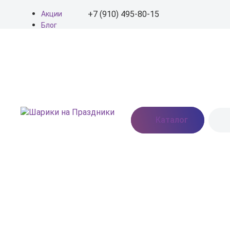
+7 (910) 495-80-15
Акции
Блог
О нас
+7 (910) 495-80-15
Доставка
Оплата
info@shariki-na-
Контакты
prazdniki.ru
Пн - Вс: 9:00 - 20:00
Москва, Востряковское
Каталог
шоссе, дом 7, стр. 3