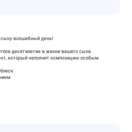
е сыну волшебный день!
глое десятилетие в жизни вашего сына
ент, который наполнит композицию особым
тблеск
нием