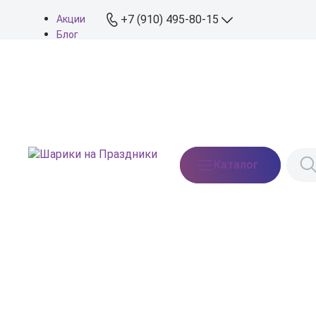
+7 (910) 495-80-15
Акции
Блог
О нас
+7 (910) 495-80-15
Доставка
Оплата
info@shariki-na-
Контакты
prazdniki.ru
Пн - Вс: 9:00 - 20:00
Москва, Востряковское
Каталог
шоссе, дом 7, стр. 3