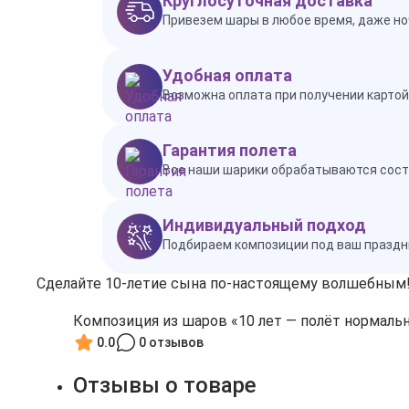
Круглосуточная доставка
Привезем шары в любое время, даже но
Удобная оплата
Возможна оплата при получении картой 
Гарантия полета
Все наши шарики обрабатываются состав
Индивидуальный подход
Подбираем композиции под ваш праздн
Сделайте 10‑летие сына по‑настоящему волшебным! 
Композиция из шаров «10 лет — полёт нормаль
0.0
0 отзывов
Отзывы о товаре