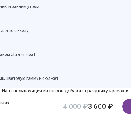
чью и ранним утром
или по qr-коду
ом Ultra Hi-Float
ик, цветовую гамму и бюджет
Наша композиция из шаров добавит празднику красок и р
ный»
4 000 ₽
3 600 ₽