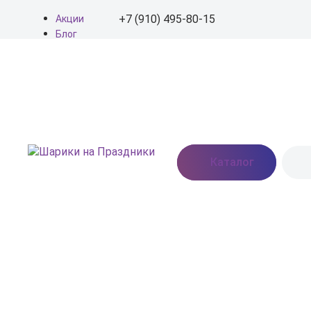
+7 (910) 495-80-15
Акции
Блог
О нас
+7 (910) 495-80-15
Доставка
Оплата
info@shariki-na-
Контакты
prazdniki.ru
Пн - Вс: 9:00 - 20:00
Москва, Востряковское
Каталог
шоссе, дом 7, стр. 3