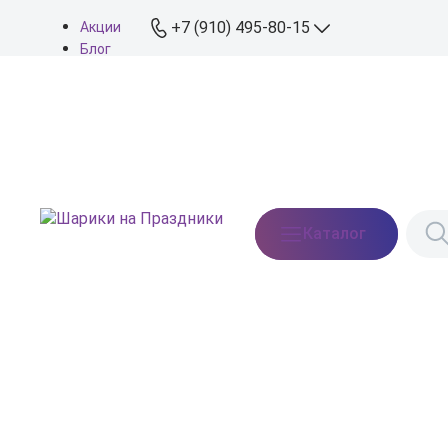
+7 (910) 495-80-15
Акции
Блог
О нас
+7 (910) 495-80-15
Доставка
Оплата
info@shariki-na-
Контакты
prazdniki.ru
Пн - Вс: 9:00 - 20:00
Москва, Востряковское
Каталог
шоссе, дом 7, стр. 3