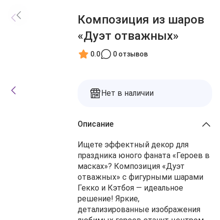
Блог
Заказы
Композиция из шаров
О нас
Доставка
«Дуэт отважных»
Избранное
Оплата
Контакты
0.0
0 отзывов
Корзина
Нет в наличии
Описание
Ищете эффектный декор для
праздника юного фаната «Героев в
масках»? Композиция «Дуэт
отважных» с фигурными шарами
Гекко и Кэтбоя — идеальное
решение! Яркие,
детализированные изображения