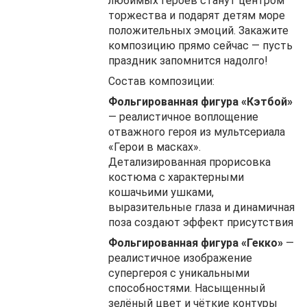
любимых героев станут центром
торжества и подарят детям море
положительных эмоций. Закажите
композицию прямо сейчас — пусть
праздник запомнится надолго!
Состав композиции:
Фольгированная фигура «Кэтбой»
— реалистичное воплощение
отважного героя из мультсериала
«Герои в масках».
Детализированная прорисовка
костюма с характерными
кошачьими ушками,
выразительные глаза и динамичная
поза создают эффект присутствия
Фольгированная фигура «Гекко»
—
реалистичное изображение
супергероя с уникальными
способностями. Насыщенный
зелёный цвет и чёткие контуры