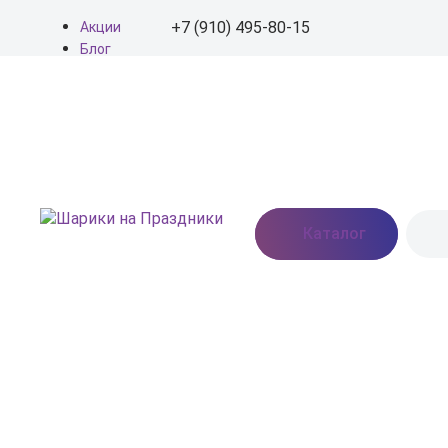
+7 (910) 495-80-15
Акции
Блог
О нас
+7 (910) 495-80-15
Доставка
Оплата
info@shariki-na-
Контакты
prazdniki.ru
Пн - Вс: 9:00 - 20:00
Москва, Востряковское
Каталог
шоссе, дом 7, стр. 3