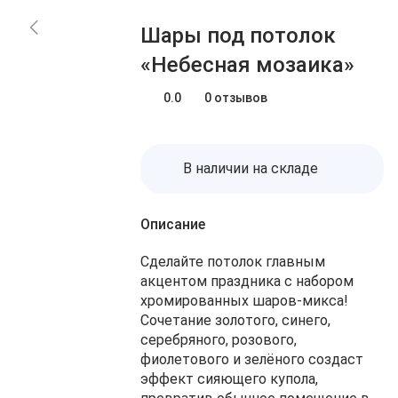
Блог
Заказы
Шары под потолок
О нас
Доставка
«Небесная мозаика»
Избранное
Оплата
Контакты
0.0
0 отзывов
Корзина
В наличии на складе
Описание
Сделайте потолок главным
акцентом праздника с набором
хромированных шаров‑микса!
Сочетание золотого, синего,
серебряного, розового,
фиолетового и зелёного создаст
эффект сияющего купола,