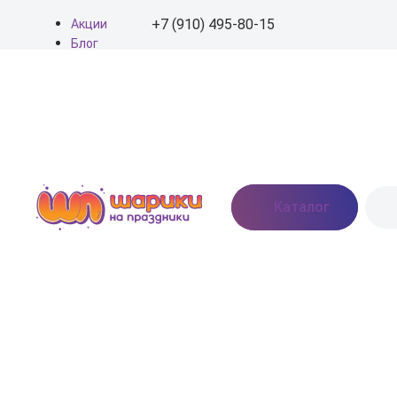
+7 (910) 495-80-15
Акции
Блог
О нас
+7 (910) 495-80-15
Доставка
Оплата
info@shariki-na-
Контакты
prazdniki.ru
Пн - Вс: 9:00 - 20:00
Москва, Востряковское
Каталог
шоссе, дом 7, стр. 3