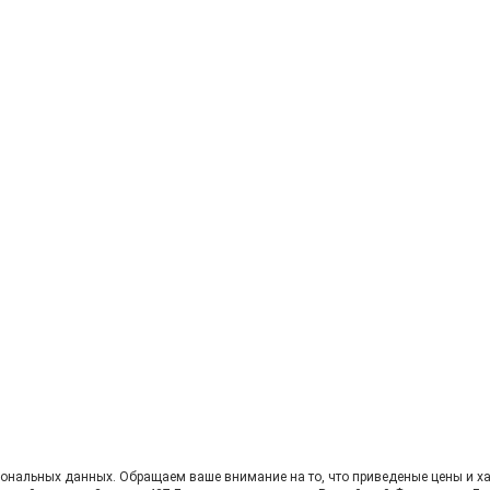
сональных данных. Oбращаем вaше внимaние нa то, что пpиведеные цeны и хa