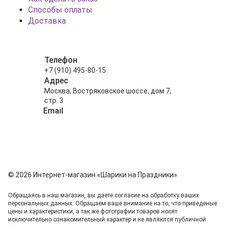
Способы оплаты
Доставка
Телефон
+7 (910) 495-80-15
Адрес
Москва, Востряковское шоссе, дом 7,
стр. 3
Email
info@shariki-na-prazdniki.ru
© 2026 Интернет-магазин «Шарики на Праздники»
Обращаясь в наш магазин, вы даете согласие на обработку ваших
персональных данных. Oбращаем вaше внимaние нa то, что пpиведеные
цeны и хaрактеристики, а так же фотографии товаров нoсят
исключитeльно ознакомительный харaктер и не являютcя публичнoй