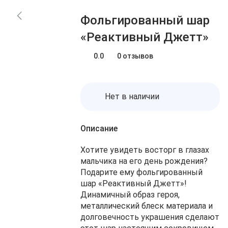
Блог
Заказы
Фольгированный шар
О нас
Доставка
«Реактивный Джетт»
Избранное
Оплата
Контакты
0.0
0 отзывов
Корзина
Нет в наличии
Описание
Хотите увидеть восторг в глазах
мальчика на его день рождения?
Подарите ему фольгированный
шар «Реактивный Джетт»!
Динамичный образ героя,
металлический блеск материала и
долговечность украшения сделают