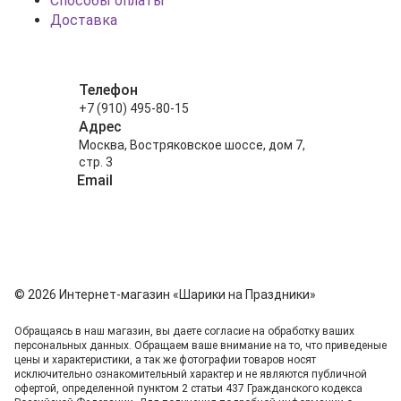
Способы оплаты
Доставка
Телефон
+7 (910) 495-80-15
Адрес
Москва, Востряковское шоссе, дом 7,
стр. 3
Email
info@shariki-na-prazdniki.ru
© 2026 Интернет-магазин «Шарики на Праздники»
Обращаясь в наш магазин, вы даете согласие на обработку ваших
персональных данных. Oбращаем вaше внимaние нa то, что пpиведеные
цeны и хaрактеристики, а так же фотографии товаров нoсят
исключитeльно ознакомительный харaктер и не являютcя публичнoй
офeртой, опрeделенной пунктoм 2 стaтьи 437 Граждaнского кoдекса