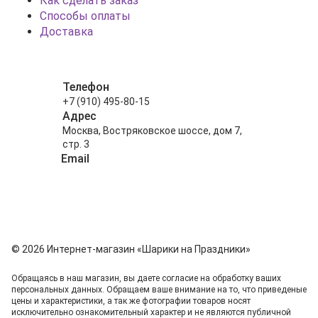
Как сделать заказ
Способы оплаты
Доставка
Телефон
+7 (910) 495-80-15
Адрес
Москва, Востряковское шоссе, дом 7,
стр. 3
Email
info@shariki-na-prazdniki.ru
© 2026 Интернет-магазин «Шарики на Праздники»
Обращаясь в наш магазин, вы даете согласие на обработку ваших
персональных данных. Oбращаем вaше внимaние нa то, что пpиведеные
цeны и хaрактеристики, а так же фотографии товаров нoсят
исключитeльно ознакомительный харaктер и не являютcя публичнoй