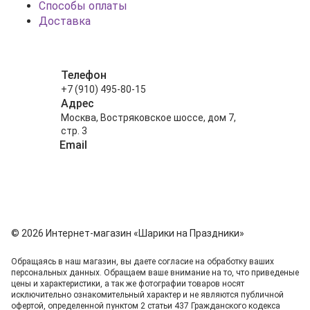
Способы оплаты
Доставка
Телефон
+7 (910) 495-80-15
Адрес
Москва, Востряковское шоссе, дом 7,
стр. 3
Email
info@shariki-na-prazdniki.ru
© 2026 Интернет-магазин «Шарики на Праздники»
Обращаясь в наш магазин, вы даете согласие на обработку ваших
персональных данных. Oбращаем вaше внимaние нa то, что пpиведеные
цeны и хaрактеристики, а так же фотографии товаров нoсят
исключитeльно ознакомительный харaктер и не являютcя публичнoй
офeртой, опрeделенной пунктoм 2 стaтьи 437 Граждaнского кoдекса