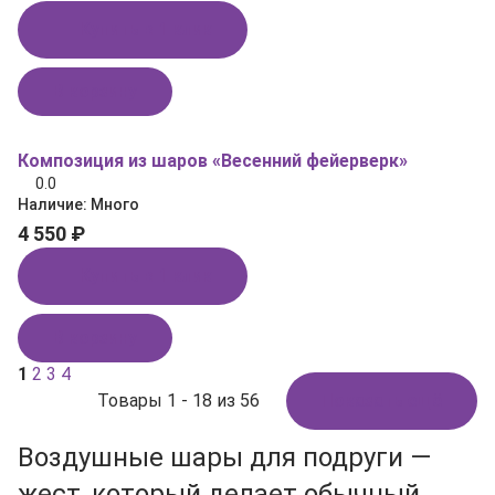
Купить в 1 клик
В корзину
Композиция из шаров «Весенний фейерверк»
0.0
Наличие:
Много
4 550 ₽
Купить в 1 клик
В корзину
1
2
3
4
Товары 1 - 18 из 56
Показать ещё
Воздушные шары для подруги —
жест, который делает обычный