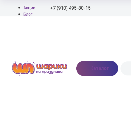
+7 (910) 495-80-15
Акции
Блог
О нас
+7 (910) 495-80-15
Доставка
Оплата
info@shariki-na-
Контакты
prazdniki.ru
Пн - Вс: 9:00 - 20:00
Москва, Востряковское
Каталог
шоссе, дом 7, стр. 3