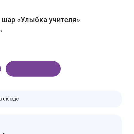
шар «Улыбка учителя»
в
Купить в 1 клик
а складе