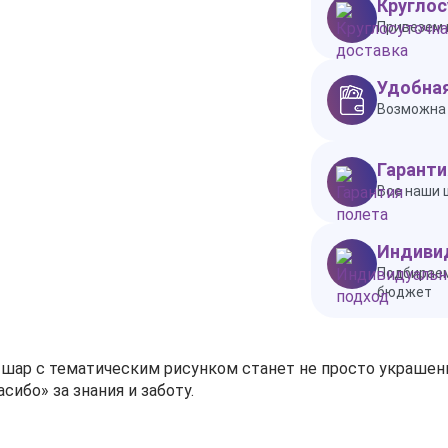
Круглос
Привезем 
Удобная
Возможна 
Гаранти
Все наши 
Индиви
Подбираем
бюджет
й шар с тематическим рисунком станет не просто украше
ибо» за знания и заботу.