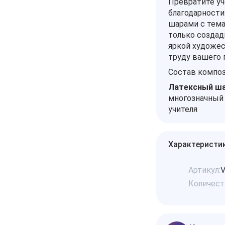
Превратите уч
благодарности
шарами с тема
только создад
яркой художес
труду вашего 
Состав композ
Латексный ша
многозначный
учителя
Характеристи
Артикул:
V
Количест