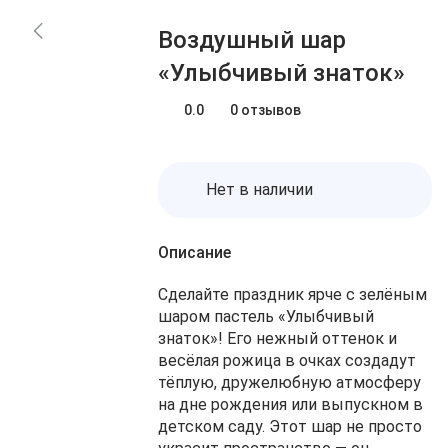
Блог
Заказы
Воздушный шар
О нас
Доставка
«Улыбчивый знаток»
Избранное
Оплата
Контакты
0.0
0 отзывов
Корзина
Нет в наличии
Описание
Сделайте праздник ярче с зелёным
шаром пастель «Улыбчивый
знаток»! Его нежный оттенок и
весёлая рожица в очках создадут
тёплую, дружелюбную атмосферу
на дне рождения или выпускном в
детском саду. Этот шар не просто