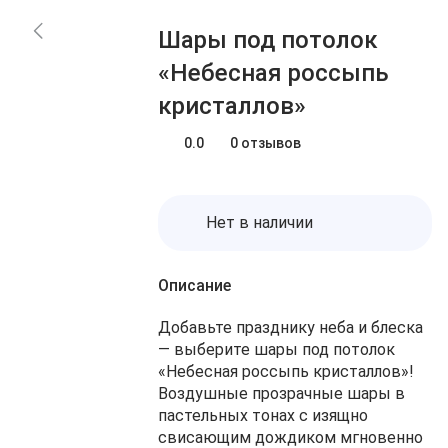
Блог
Заказы
Шары под потолок
О нас
Доставка
«Небесная россыпь
Избранное
Оплата
кристаллов»
Контакты
Корзина
0.0
0 отзывов
Нет в наличии
Описание
Добавьте празднику неба и блеска
— выберите шары под потолок
«Небесная россыпь кристаллов»!
Воздушные прозрачные шары в
пастельных тонах с изящно
свисающим дождиком мгновенно