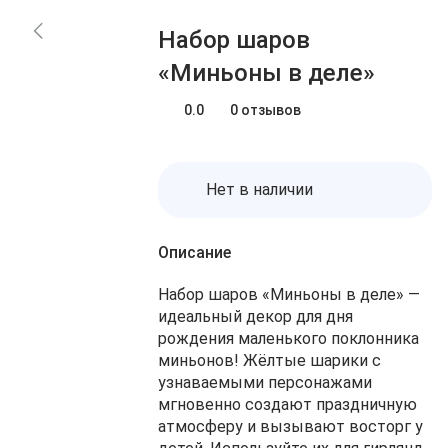
Блог
Заказы
Набор шаров
О нас
Доставка
«Миньоны в деле»
Избранное
Оплата
Контакты
0.0
0 отзывов
Корзина
Нет в наличии
Описание
Набор шаров «Миньоны в деле» —
идеальный декор для дня
рождения маленького поклонника
миньонов! Жёлтые шарики с
узнаваемыми персонажами
мгновенно создают праздничную
атмосферу и вызывают восторг у