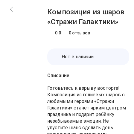
Блог
Заказы
Композиция из шаров
О нас
Доставка
«Стражи Галактики»
Избранное
Оплата
Контакты
0.0
0 отзывов
Корзина
Нет в наличии
Описание
Готовьтесь к взрыву восторга!
Композиция из гелиевых шаров с
любимыми героями «Стражи
Галактики» станет ярким центром
праздника и подарит ребёнку
незабываемые эмоции. Не
упустите шанс сделать день