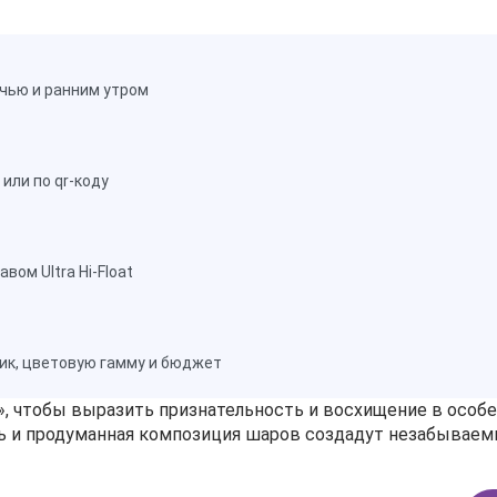
чью и ранним утром
или по qr-коду
ом Ultra Hi-Float
ик, цветовую гамму и бюджет
чтобы выразить признательность и восхищение в особен
ись и продуманная композиция шаров создадут незабывае