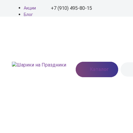
+7 (910) 495-80-15
Акции
Блог
О нас
+7 (910) 495-80-15
Доставка
Оплата
info@shariki-na-
Контакты
prazdniki.ru
Пн - Вс: 9:00 - 20:00
Москва, Востряковское
Каталог
шоссе, дом 7, стр. 3