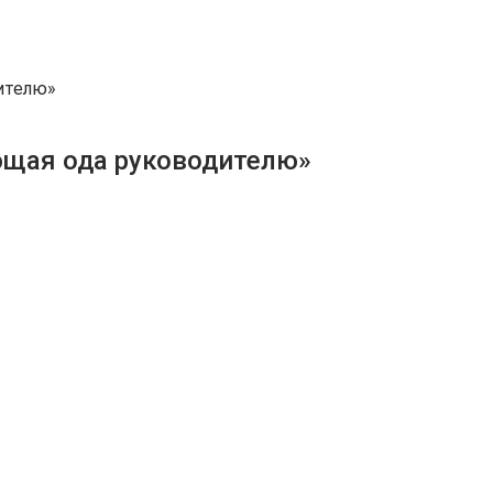
ителю»
ющая ода руководителю»