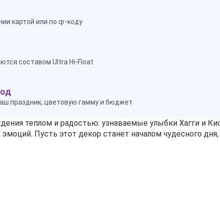
ии картой или по qr-коду
тся составом Ultra Hi-Float
ход
аш праздник, цветовую гамму и бюджет
дения теплом и радостью: узнаваемые улыбки Хагги и Ки
моций. Пусть этот декор станет началом чудесного дня,