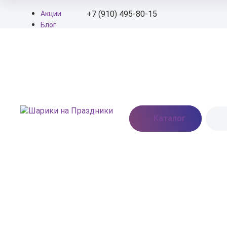
+7 (910) 495-80-15
Акции
Блог
О нас
+7 (910) 495-80-15
Доставка
Оплата
info@shariki-na-
Контакты
prazdniki.ru
Пн - Вс: 9:00 - 20:00
Москва, Востряковское
Каталог
шоссе, дом 7, стр. 3