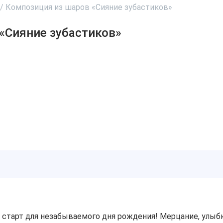
/
Композиция из шаров «Сияние зубастиков»
«Сияние зубастиков»
 старт для незабываемого дня рождения! Мерцание, улыбк