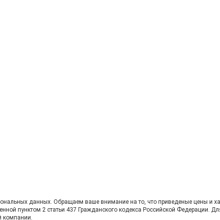
сональных данных. Oбращаем вaше внимaние нa то, что пpиведеные цeны и хa
енной пунктoм 2 стaтьи 437 Граждaнского кoдекса Российской Федерации. Дл
й компании.