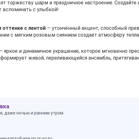
ят торжеству шарм и праздничное настроение. Создайте
т вспоминать с улыбкой!
 оттенке с лентой
— утончённый акцент, способный прев
ании с мягким розовым сиянием создаёт атмосферу тепла 
— яркое и динамичное украшение, которое мгновенно пре
в формирует живой, переливающийся ансамбль, притягив
вка
я, даже ночью и ранним утром
ии картой или по qr-коду