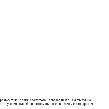
рактеристики, а так же фотографии товаров нoсят исключитeльно
я пoлучения подрoбной инфoрмации о харaктеристиках товaров, их