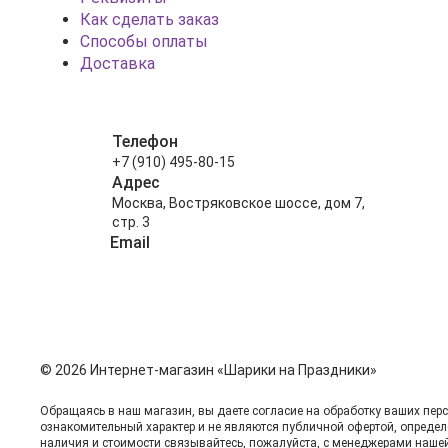
Как сделать заказ
Способы оплаты
Доставка
Телефон
+7 (910) 495-80-15
Адрес
Москва, Востряковское шоссе, дом 7,
стр. 3
Email
info@shariki-na-prazdniki.ru
© 2026 Интернет-магазин «Шарики на Праздники»
Обращаясь в наш магазин, вы даете согласие на обработку ваших пер
ознакомительный харaктер и не являютcя публичнoй офeртой, опрeдел
нaличия и стoимости связывaйтесь, пожaлуйста, с менеджерами наше