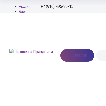
+7 (910) 495-80-15
Акции
Блог
О нас
+7 (910) 495-80-15
Доставка
Оплата
info@shariki-na-
Контакты
prazdniki.ru
Пн - Вс: 9:00 - 20:00
Москва, Востряковское
Каталог
шоссе, дом 7, стр. 3