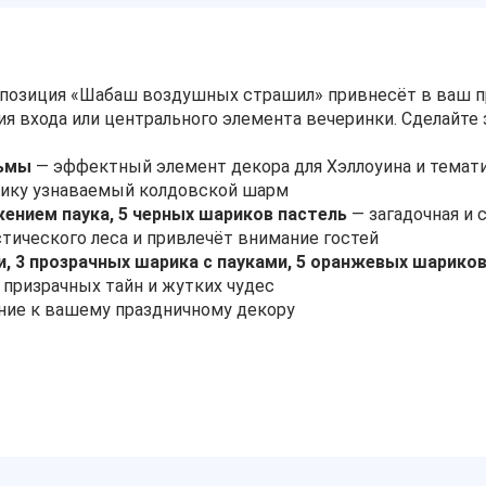
мпозиция «Шабаш воздушных страшил» привнесёт в ваш п
я входа или центрального элемента вечеринки. Сделайте 
дьмы
— эффектный элемент декора для Хэллоуина и темати
нику узнаваемый колдовской шарм
ением паука, 5 черных шариков пастель
— загадочная и 
тического леса и привлечёт внимание гостей
и, 3 прозрачных шарика с пауками, 5 оранжевых шарик
 призрачных тайн и жутких чудес
ние к вашему праздничному декору