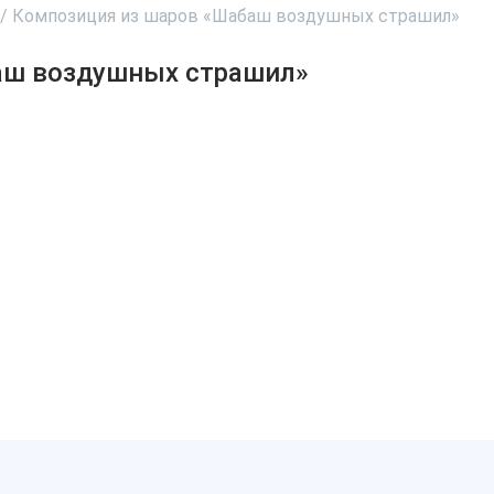
/
Композиция из шаров «Шабаш воздушных страшил»
аш воздушных страшил»