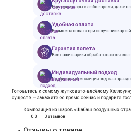
Круглосуточная доставка
Привезем шары в любое время, даже но
Удобная оплата
Возможна оплата при получении картой 
Гарантия полета
Все наши шарики обрабатываются состав
Индивидуальный подход
Подбираем композиции под ваш праздн
Готовьтесь к самому жутковато‑весёлому Хэллоуи
существ — закажите её прямо сейчас и подарите г
Композиция из шаров «Шабаш воздушных стр
0.0
0 отзывов
Отзывы о товаре