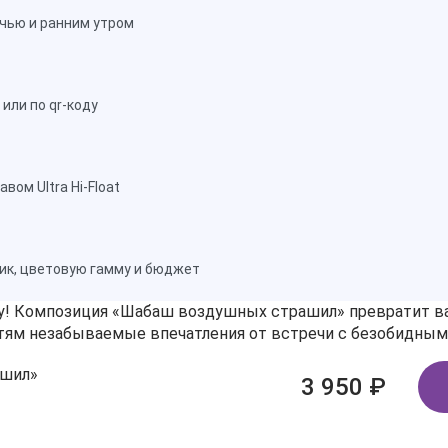
чью и ранним утром
или по qr-коду
ом Ultra Hi-Float
ик, цветовую гамму и бюджет
ну! Композиция «Шабаш воздушных страшил» превратит в
остям незабываемые впечатления от встречи с безобидны
ашил»
3 950 ₽