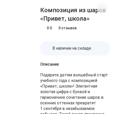
Блог
Заказы
Композиция из шаров
О нас
Доставка
«Привет, школа»
Избранное
Оплата
Контакты
0.0
0 отзывов
Корзина
В наличии на складе
Описание
Подарите детям волшебный старт
учебного года с композицией
«Привет, школа»! Элегантная
золотая цифра с буквой и
гармоничное сочетание шаров в
осенних оттенках превратят
1 сентября в незабываемое