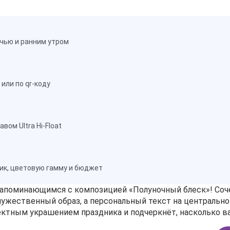
чью и ранним утром
или по qr-коду
ом Ultra Hi-Float
ик, цветовую гамму и бюджет
апоминающимся с композицией «Полуночный блеск»! Соче
ужественный образ, а персональный текст на центрально
ктным украшением праздника и подчеркнёт, насколько ва