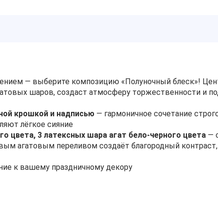
ением — выберите композицию «Полуночный блеск»! Цен
гатовых шаров, создаст атмосферу торжественности и п
ной крошкой и надписью
— гармоничное сочетание строго
ляют лёгкое сияние
го цвета, 3 ​латексных шара агат бело-черного цвета
— 
овым агатовым переливом создаёт благородный контраст
ние к вашему праздничному декору