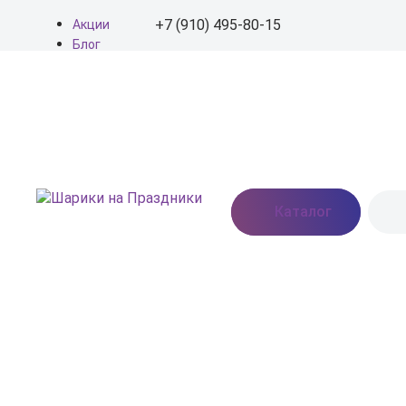
+7 (910) 495-80-15
Акции
Блог
О нас
+7 (910) 495-80-15
Доставка
Оплата
info@shariki-na-
Контакты
prazdniki.ru
Пн - Вс: 9:00 - 20:00
Москва, Востряковское
Каталог
шоссе, дом 7, стр. 3