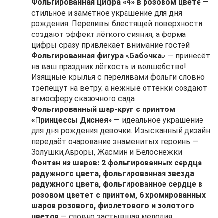
Фольгированная цифра «4» в розовом цвете
—
стильное и заметное украшение для дня
рождения. Переливы блестящей поверхности
создают эффект лёгкого сияния, а форма
цифры сразу привлекает внимание гостей
Фольгированная фигура «Бабочка»
— принесёт
на ваш праздник лёгкость и волшебство!
Изящные крылья с переливами фольги словно
трепещут на ветру, а нежные оттенки создают
атмосферу сказочного сада
Фольгированный шар-круг с принтом
«Принцессы Диснея»
— идеальное украшение
для дня рождения девочки. Изысканный дизайн
передаёт очарование знаменитых героинь —
Золушки,Авроры, Жасмин и Белоснежки
Фонтан из шаров: 2 фольгированных сердца
радужного цвета, фольгированная звезда
радужного цвета, фольгированное сердце в
розовом цветет с принтом, 6 хромированных
шаров розового, фиолетового и золотого
цветов
— словно застывшая мелодия