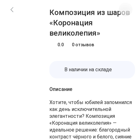
Блог
Заказы
Композиция из шаров
О нас
Доставка
«Коронация
Избранное
Оплата
великолепия»
Контакты
Корзина
0.0
0 отзывов
В наличии на складе
Описание
Хотите, чтобы юбилей запомнился
как день исключительной
элегантности? Композиция
«Коронация великолепия» —
идеальное решение: благородный
контраст чёрного и белого, сияние