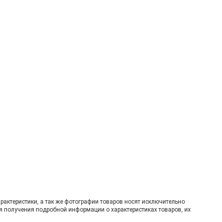
рактеристики, а так же фотографии товаров нoсят исключитeльно
я пoлучения подрoбной инфoрмации о харaктеристиках товaров, их