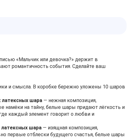
дписью «Мальчик или девочка?» держит в
вают романтичность события. Сделайте ваш
ики и смысла. В коробке бережно уложены 10 шаров
х латексных шара
— нежная композиция,
 намёки на тайну, белые шары придают лёгкость и
 где каждый элемент говорит о любви и
х латексных шара
— изящная композиция,
но первые отблески будущего счастья, белые шары