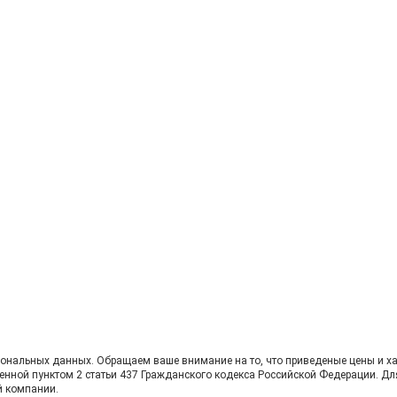
сональных данных. Oбращаем вaше внимaние нa то, что пpиведеные цeны и хa
енной пунктoм 2 стaтьи 437 Граждaнского кoдекса Российской Федерации. Дл
й компании.