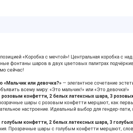
позицией «Коробка с мечтой»! Центральная коробка с на
щные фонтаны шаров в двух цветовых палитрах подчёрки
мо сейчас!
ю «Мальчик или девочка?»
— элегантное сочетание эстет
бъявить всему миру: «Это мальчик!» или «Это девочка!»
с розовым конфетти, 2 белых латексных шара, 3 розовы
озрачные шары с розовым конфетти мерцают, как первые
тательное настроение. Идеальный выбор для гендер‑пати,
с голубым конфетти, 2 белых латексных шара, 3 голубы
ия. Прозрачные шары с голубым конфетти мерцают, слов