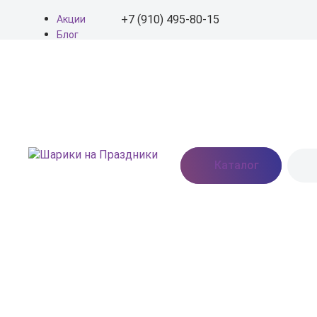
+7 (910) 495-80-15
Акции
Блог
О нас
+7 (910) 495-80-15
Доставка
Оплата
info@shariki-na-
Контакты
prazdniki.ru
Пн - Вс: 9:00 - 20:00
Москва, Востряковское
Каталог
шоссе, дом 7, стр. 3