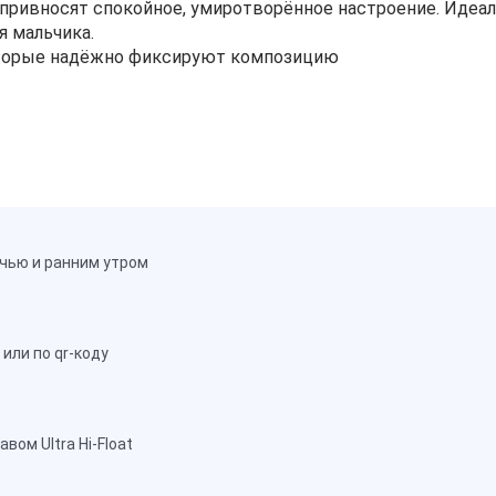
 привносят спокойное, умиротворённое настроение. Идеа
я мальчика.
торые надёжно фиксируют композицию
чью и ранним утром
или по qr-коду
ом Ultra Hi-Float