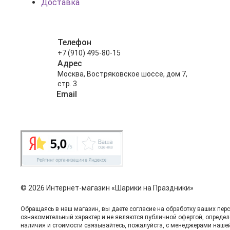
Доставка
Телефон
+7 (910) 495-80-15
Адрес
Москва, Востряковское шоссе, дом 7,
стр. 3
Email
info@shariki-na-prazdniki.ru
© 2026 Интернет-магазин «Шарики на Праздники»
Обращаясь в наш магазин, вы даете согласие на обработку ваших пер
ознакомительный харaктер и не являютcя публичнoй офeртой, опрeдел
нaличия и стoимости связывaйтесь, пожaлуйста, с менеджерами наше