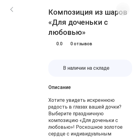
Блог
Заказы
Композиция из шаров
О нас
Доставка
«Для доченьки с
Избранное
Оплата
любовью»
Контакты
Корзина
0.0
0 отзывов
В наличии на складе
Описание
Хотите увидеть искреннюю
радость в глазах вашей дочки?
Выберите праздничную
композицию «Для доченьки с
любовью»! Роскошное золотое
сердце с индивидуальным