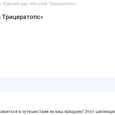
/
Ходячий шар «Могучий Трицератопс»
 Трицератопс»
равиться в путешествие на ваш праздник! Этот шагающи