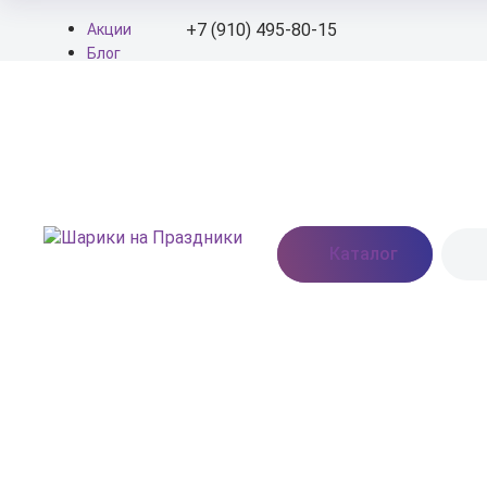
+7 (910) 495-80-15
Акции
Блог
О нас
+7 (910) 495-80-15
Доставка
Оплата
info@shariki-na-
Контакты
prazdniki.ru
Пн - Вс: 9:00 - 20:00
Москва, Востряковское
Каталог
шоссе, дом 7, стр. 3