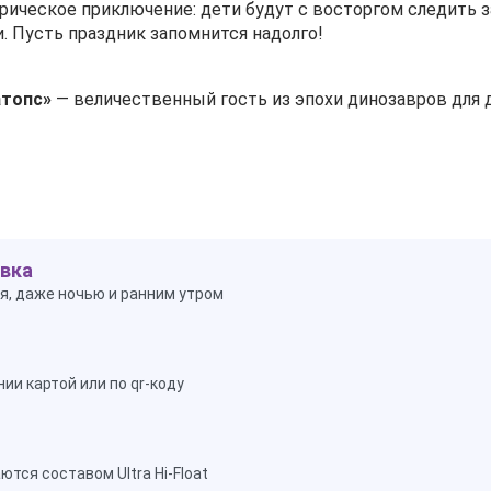
рическое приключение: дети будут с восторгом следить з
 Пусть праздник запомнится надолго!
атопс»
— величественный гость из эпохи динозавров для 
вка
я, даже ночью и ранним утром
ии картой или по qr-коду
тся составом Ultra Hi-Float