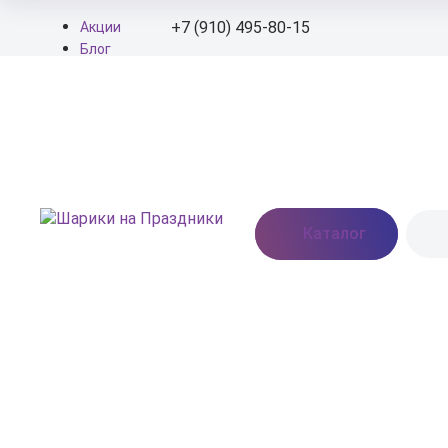
+7 (910) 495-80-15
Акции
Блог
О нас
+7 (910) 495-80-15
Доставка
Оплата
info@shariki-na-
Контакты
prazdniki.ru
Пн - Вс: 9:00 - 20:00
Москва, Востряковское
Каталог
шоссе, дом 7, стр. 3