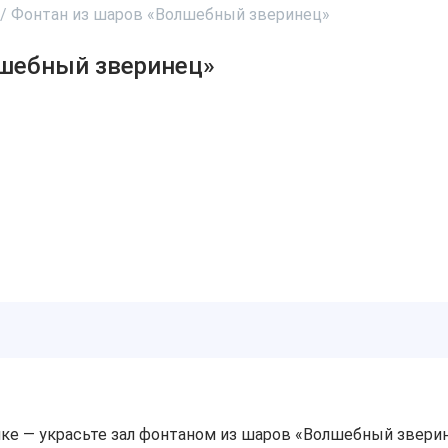
/
Фонтан из шаров «Волшебный зверинец»
лшебный зверинец»
ике — украсьте зал фонтаном из шаров «Волшебный звер