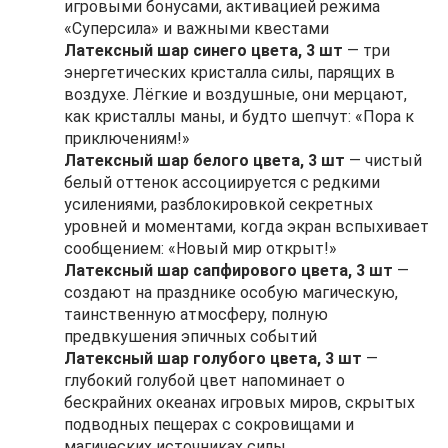
игровыми бонусами, активацией режима
«Суперсила» и важными квестами
Латексный шар синего цвета, 3 шт
— три
энергетических кристалла силы, парящих в
воздухе. Лёгкие и воздушные, они мерцают,
как кристаллы маны, и будто шепчут: «Пора к
приключениям!»
Латексный шар белого цвета, 3 шт
— чистый
белый оттенок ассоциируется с редкими
усилениями, разблокировкой секретных
уровней и моментами, когда экран вспыхивает
сообщением: «Новый мир открыт!»
Латексный шар сапфирового цвета, 3 шт
—
создают на празднике особую магическую,
таинственную атмосферу, полную
предвкушения эпичных событий
Латексный шар голубого цвета, 3 шт
—
глубокий голубой цвет напоминает о
бескрайних океанах игровых миров, скрытых
подводных пещерах с сокровищами и
магических источниках силы