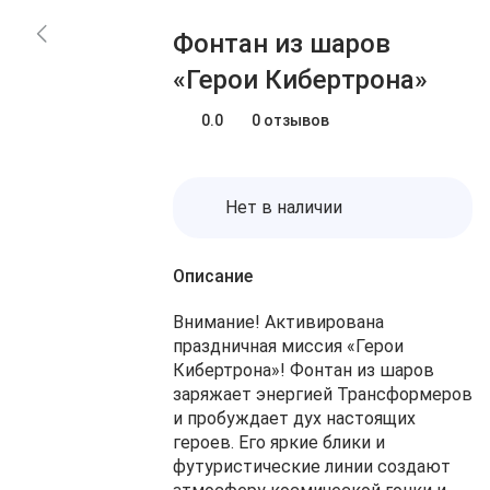
Блог
Заказы
Фонтан из шаров
О нас
Доставка
«Герои Кибертрона»
Избранное
Оплата
Контакты
0.0
0 отзывов
Корзина
Нет в наличии
Описание
Внимание! Активирована
праздничная миссия «Герои
Кибертрона»! Фонтан из шаров
заряжает энергией Трансформеров
и пробуждает дух настоящих
героев. Его яркие блики и
футуристические линии создают