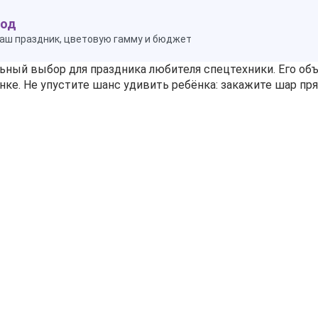
ход
аш праздник, цветовую гамму и бюджет
ный выбор для праздника любителя спецтехники. Его об
е. Не упустите шанс удивить ребёнка: закажите шар прям