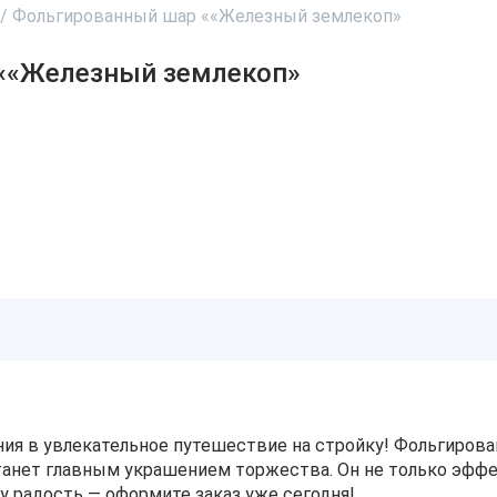
/
Фольгированный шар ««Железный землекоп»
««Железный землекоп»
ия в увлекательное путешествие на стройку! Фольгиров
анет главным украшением торжества. Он не только эффек
у радость — оформите заказ уже сегодня!