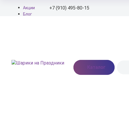
+7 (910) 495-80-15
Акции
Блог
О нас
+7 (910) 495-80-15
Доставка
Оплата
info@shariki-na-
Контакты
prazdniki.ru
Пн - Вс: 9:00 - 20:00
Москва, Востряковское
Каталог
шоссе, дом 7, стр. 3