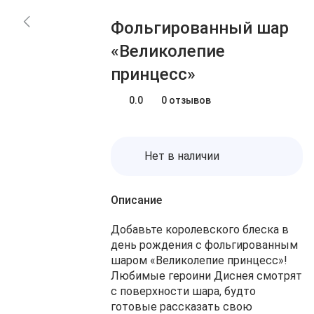
Блог
Заказы
Фольгированный шар
О нас
Доставка
«Великолепие
Избранное
Оплата
принцесс»
Контакты
Корзина
0.0
0 отзывов
Нет в наличии
Описание
Добавьте королевского блеска в
день рождения с фольгированным
шаром «Великолепие принцесс»!
Любимые героини Диснея смотрят
с поверхности шара, будто
готовые рассказать свою