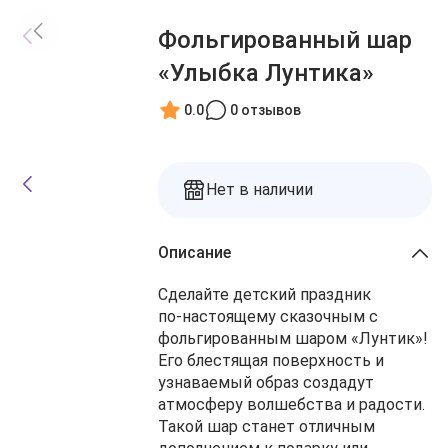
Блог
Заказы
Фольгированный шар
О нас
Доставка
«Улыбка Лунтика»
Избранное
Оплата
Контакты
0.0
0 отзывов
Корзина
Нет в наличии
Описание
Сделайте детский праздник
по‑настоящему сказочным с
фольгированным шаром «Лунтик»!
Его блестящая поверхность и
узнаваемый образ создадут
атмосферу волшебства и радости.
Такой шар станет отличным