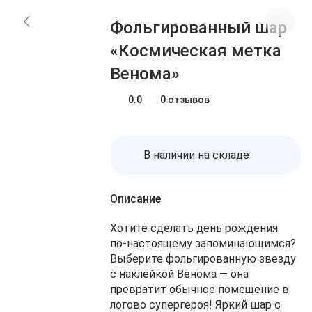
Блог
Заказы
Фольгированный шар
О нас
Доставка
«Космическая метка
Избранное
Оплата
Венома»
Контакты
Корзина
0.0
0 отзывов
В наличии на складе
Описание
Хотите сделать день рождения
по‑настоящему запоминающимся?
Выберите фольгированную звезду
с наклейкой Венома — она
превратит обычное помещение в
логово супергероя! Яркий шар с