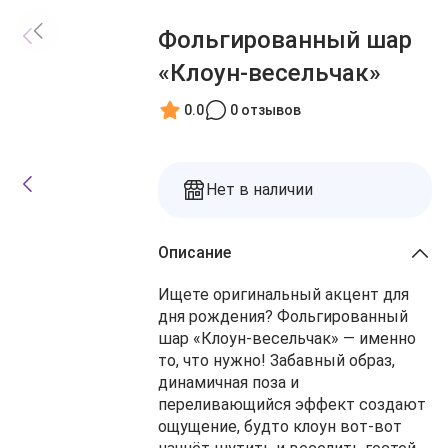
Блог
Заказы
Фольгированный шар
О нас
Доставка
«Клоун‑весельчак»
Избранное
Оплата
Контакты
0.0
0 отзывов
Корзина
Нет в наличии
Описание
Ищете оригинальный акцент для
дня рождения? Фольгированный
шар «Клоун‑весельчак» — именно
то, что нужно! Забавный образ,
динамичная поза и
переливающийся эффект создают
ощущение, будто клоун вот‑вот