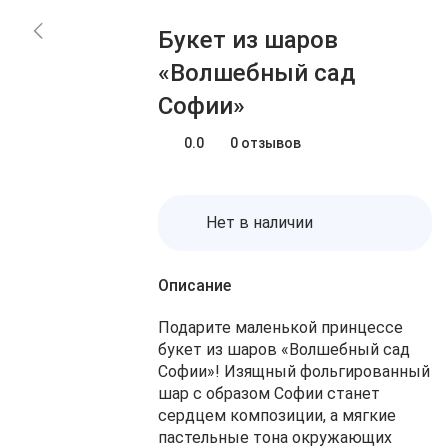
Блог
Заказы
Букет из шаров
О нас
Доставка
«Волшебный сад
Избранное
Оплата
Софии»
Контакты
Корзина
0.0
0 отзывов
Нет в наличии
Описание
Подарите маленькой принцессе
букет из шаров «Волшебный сад
Софии»! Изящный фольгированный
шар с образом Софии станет
сердцем композиции, а мягкие
пастельные тона окружающих