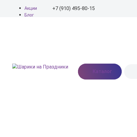
+7 (910) 495-80-15
Акции
Блог
О нас
+7 (910) 495-80-15
Доставка
Оплата
info@shariki-na-
Контакты
prazdniki.ru
Пн - Вс: 9:00 - 20:00
Москва, Востряковское
Каталог
шоссе, дом 7, стр. 3