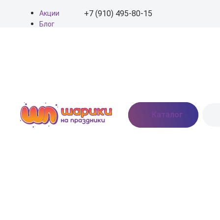
+7 (910) 495-80-15
Акции
Блог
О нас
+7 (910) 495-80-15
Доставка
Оплата
info@shariki-na-
Контакты
prazdniki.ru
Пн - Вс: 9:00 - 20:00
Москва, Востряковское
Каталог
шоссе, дом 7, стр. 3