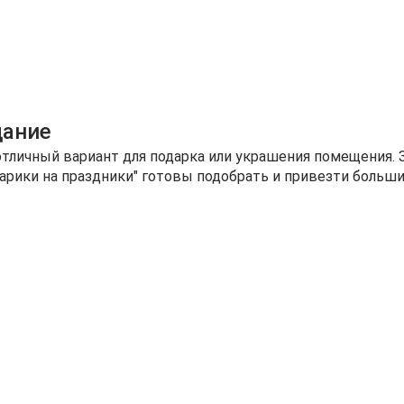
дание
подарка или украшения помещения. Зеленые шарики ассоциируется с роскошью и
арики на праздники" готовы подобрать и привезти больш