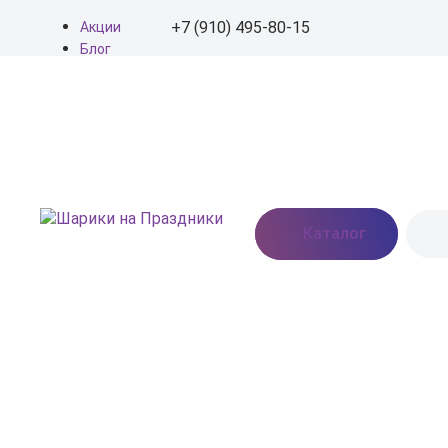
+7 (910) 495-80-15
Акции
Блог
О нас
+7 (910) 495-80-15
Доставка
Оплата
info@shariki-na-
Контакты
prazdniki.ru
Пн - Вс: 9:00 - 20:00
Москва, Востряковское
Каталог
шоссе, дом 7, стр. 3